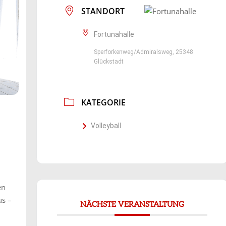
STANDORT
Fortunahalle
Sperforkenweg/Admiralsweg, 25348
Glückstadt
KATEGORIE
Volleyball
en
us –
NÄCHSTE VERANSTALTUNG