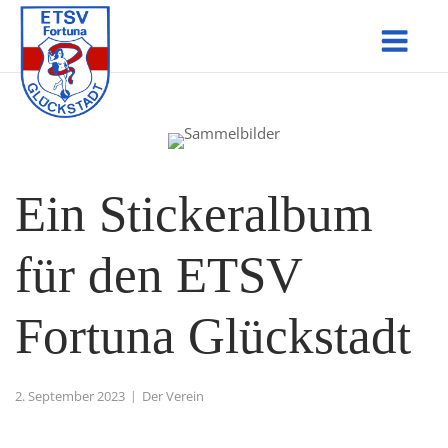
Skip
Men
to
content
Ein Stickeralbum
für den ETSV
Fortuna Glückstadt
2. September 2023
Der Verein